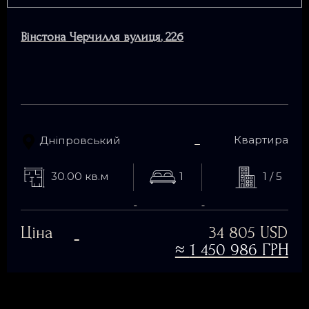
Вінстона Черчилля вулиця
,
22б
Квартира
Дніпровський
30.00 кв.м
1
1 / 5
Ціна
34 805 USD
≈
1 450 986 ГРН