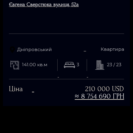
Євгена Сверстюка вулиця
,
52а
Квартира
Дніпровський
141.00 кв.м
3
23 / 23
Ціна
210 000 USD
≈
8 754 690 ГРН