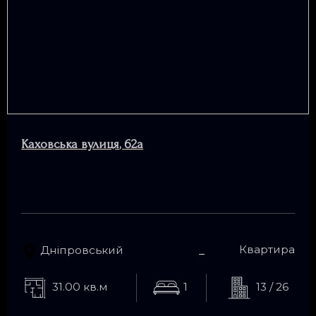
Каховська вулиця
,
62а
Квартира
Дніпровський
31.00 кв.м
1
13 / 26